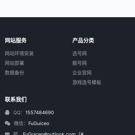
网站服务
产品分类
网站环境安装
选号网
网站部署
靓号网
数据备份
企业官网
游戏选号模板
联系我们
QQ：
1557484690
微信：
FuGuiceo
邮
FuGuiceo#outlook.com（#